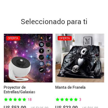
Seleccionado para ti
OFERTA
OFERTA
Proyector de
Manta de Franela
Estrellas/Galaxias
18
3
US $53.00
US $23.00